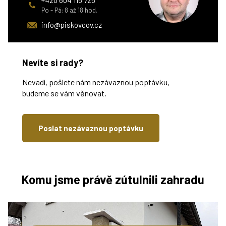
+420 604 115 725
Po - Pá: 8 až 18 hod.
info@piskovcov.cz
Nevíte si rady?
Nevadí, pošlete nám nezávaznou poptávku,
budeme se vám věnovat.
Poslat nezávaznou poptávku
Komu jsme právě zútulnili zahradu