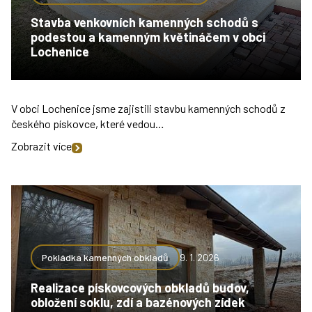
Stavba venkovních kamenných schodů s
podestou a kamenným květináčem v obci
Lochenice
V obci Lochenice jsme zajistili stavbu kamenných schodů z
českého pískovce, které vedou…
Zobrazit více
Pokládka kamenných obkladů
9. 1. 2026
Realizace pískovcových obkladů budov,
obložení soklu, zdí a bazénových zídek