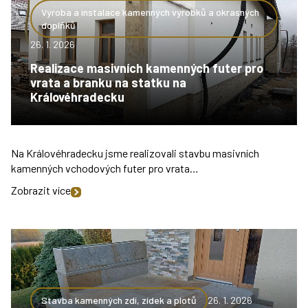
Výroba a instalace kamenných výrobků a okrasných
doplňků
26. 1. 2026
Realizace masivních kamenných futer pro
vrata a branku na statku na
Královéhradecku
Na Královéhradecku jsme realizovali stavbu masivních
kamenných vchodových futer pro vrata…
Zobrazit více
Stavba kamenných zdí, zídek a plotů
26. 1. 2026