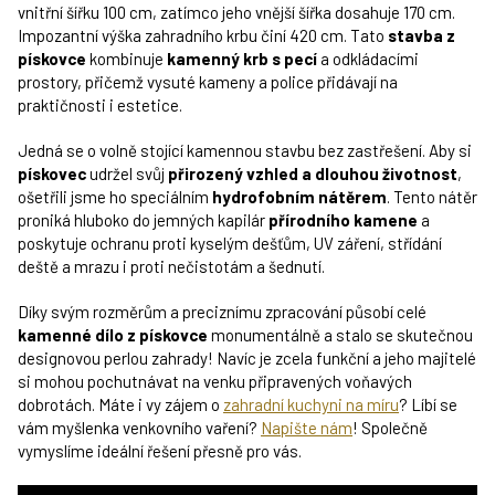
vnitřní šířku 100 cm, zatímco jeho vnější šířka dosahuje 170 cm.
Impozantní výška zahradního krbu činí 420 cm. Tato
stavba z
pískovce
kombinuje
kamenný krb s pecí
a odkládacími
prostory, přičemž vysuté kameny a police přidávají na
praktičnosti i estetice.
Jedná se o volně stojící kamennou stavbu bez zastřešení. Aby si
pískovec
udržel svůj
přirozený vzhled a dlouhou životnost
,
ošetřili jsme ho speciálním
hydrofobním nátěrem
. Tento nátěr
proniká hluboko do jemných kapilár
přírodního kamene
a
poskytuje ochranu proti kyselým dešťům, UV záření, střídání
deště a mrazu i proti nečistotám a šednutí.
Díky svým rozměrům a preciznímu zpracování působí celé
kamenné dílo z pískovce
monumentálně a stalo se skutečnou
designovou perlou zahrady! Navíc je zcela funkční a jeho majitelé
si mohou pochutnávat na venku připravených voňavých
dobrotách. Máte i vy zájem o
zahradní kuchyni na míru
? Líbí se
vám myšlenka venkovního vaření?
Napište nám
! Společně
vymyslíme ideální řešení přesně pro vás.