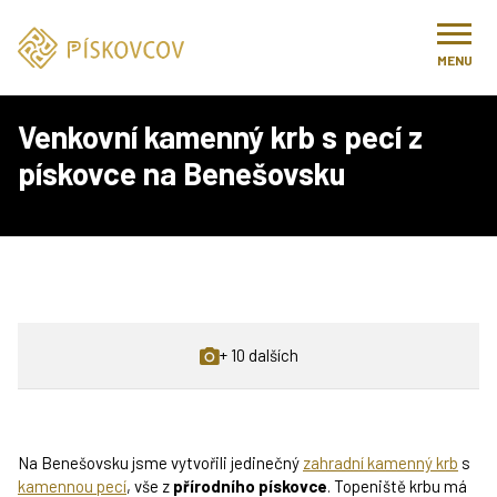
Úvod
Realizace
Zahradní kamenné kuchyně
Venkovní kamenný krb s pecí z pískovce na Benešovsku
MENU
Venkovní kamenný krb s pecí z
pískovce na Benešovsku
+ 10 dalších
Na Benešovsku jsme vytvořili jedinečný
zahradní kamenný krb
s
kamennou pecí
, vše z
přírodního pískovce
. Topeniště krbu má