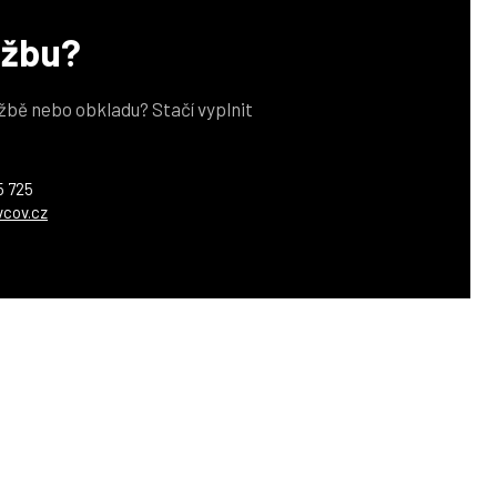
užbu?
žbě nebo obkladu? Stačí vyplnit
5 725
vcov.cz