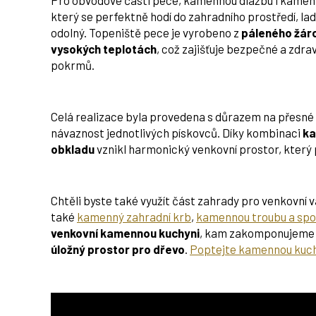
Pro obvodové části pece, kamennou dlažbu i kamen
který se perfektně hodí do zahradního prostředí, lad
odolný. Topeniště pece je vyrobeno z
páleného žár
vysokých teplotách
, což zajišťuje bezpečné a zdrav
pokrmů.
Celá realizace byla provedena s důrazem na přesné
návaznost jednotlivých pískovců. Díky kombinaci
ka
obkladu
vznikl harmonický venkovní prostor, který
Chtěli byste také využít část zahrady pro venkovní
také
kamenný zahradní krb
,
kamennou troubu a sp
venkovní kamennou kuchyni
, kam zakomponujeme 
úložný prostor pro dřevo
.
Poptejte kamennou kuch