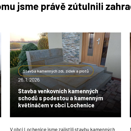
mu jsme právě zútulnili zahr
Stavba kamenných zdí, zídek a plotů
26. 1. 2026
Stavba venkovních kamenných
schodů s podestou a kamenným
květináčem v obci Lochenice
V obci Lochenice jsme zajistili stavbu kamenných