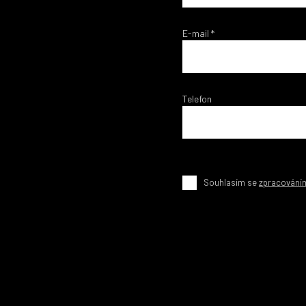
E-mail
*
Telefon
Souhlasím se
zpracování