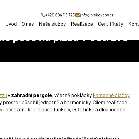
ba zahradní kamenné pece na pizzu v Ostravě
+420 604 115 725
info@piskovcov.cz
Úvod
O nás
Naše služby
Realizace
Certifikáty
Kont
é pece na pizzu v Ostravě
zzu
v
zahradní pergole
, včetně pokládky
kamenné dlažby
lý prostor působil jednotně a harmonicky. Cílem realizace
í i posezení, které bude funkční, estetické a dlouhodobě