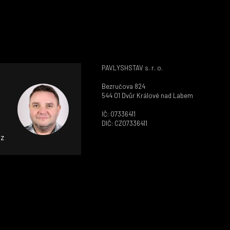
PAVLYSHSTAV s. r. o.
Bezručova 824
544 01 Dvůr Králové nad Labem
IČ: 07336411
DIČ: CZ07336411
cz