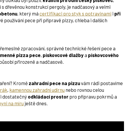
ný obklad byl použit
kvalitní přírodní český pískovec
,
í s dřevěnou konstrukcí pergoly, je nadčasový a velmi
obetonu
, který má
certifikaci pro styk s potravinami
i
při
é používání pece při přípravě pizzy, chleba i dalších
 řemeslné zpracování, správné technické řešení pece a
menné pizza pece
,
pískovcové dlažby
a
pískovcového
 působí přirozeně a nadčasově.
 vaření? Kromě
zahradní pece na pizzu
vám rádi postavíme
orák
,
kamennou zahradní udírnu
nebo rovnou celou
i dostatečný
odkládací prostor
pro přípravu pokrmů a
yni na míru
ještě dnes.