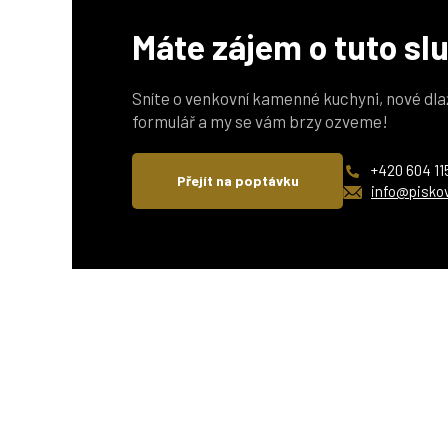
Máte zájem o tuto sl
Sníte o venkovní kamenné kuchyni, nové dla
formulář a my se vám brzy ozveme!
+420 604 11
Přejít na poptávku
info@pisko