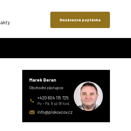
Nezávazná poptávka
akty
Marek Beran
Obchodní zástupce
+420 604 115 725
Po - Pá: 8 až 18 hod.
info@piskovcov.cz