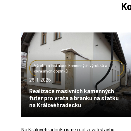
Ko
Výroba a instalace kamenných výrobků a
okrasných doplňků
26. 1. 2026
Realizace masivních kamenných
futer pro vrata a branku na statku
na Královéhradecku
Na Královéhradecku jsme realizovali stavbu