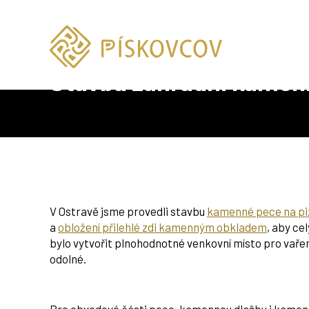
Úvod
Realizace
Zahradní kamenné kuchyně
Stav
Stavba zahradní kamenn
V Ostravě jsme provedli stavbu
kamenné pece na pi
a
obložení přilehlé zdi kamenným obkladem
, aby ce
bylo vytvořit plnohodnotné venkovní místo pro vařen
odolné.