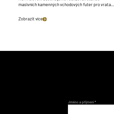
masivních kamenných vchodových futer pro vrata
Zobrazit více
Jméno a příjmení
*